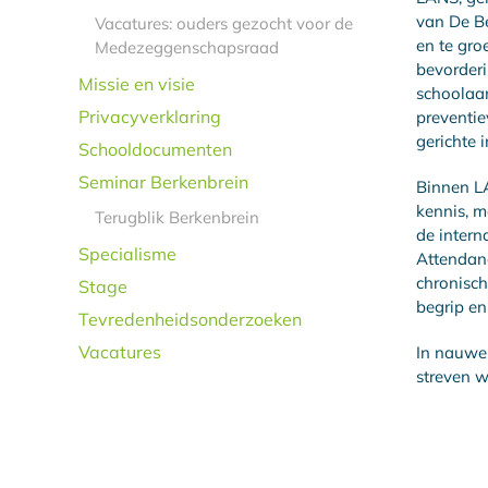
van De Be
Vacatures: ouders gezocht voor de
en te gro
Medezeggenschapsraad
bevorder
Missie en visie
schoolaa
Privacyverklaring
preventie
gerichte i
Schooldocumenten
Seminar Berkenbrein
Binnen LA
kennis, m
Terugblik Berkenbrein
de inter
Specialisme
Attendanc
chronisch
Stage
begrip en
Tevredenheidsonderzoeken
Vacatures
In nauwe 
streven w