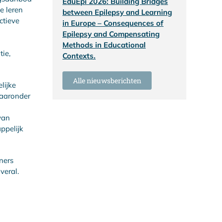
EduEpi 2026: Building Bridges
e leren
between Epilepsy and Learning
ctieve
in Europe – Consequences of
Epilepsy and Compensating
Methods in Educational
tie,
Contexts.
Alle nieuwsberichten
lijke
waaronder
van
ppelijk
ners
veral.