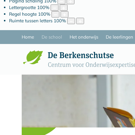
Pagina schaling
100
%
Lettergrootte
100
%
Regel hoogte
100
%
Ruimte tussen letters
100
%
Home
De school
Het onderwijs
De leerlingen