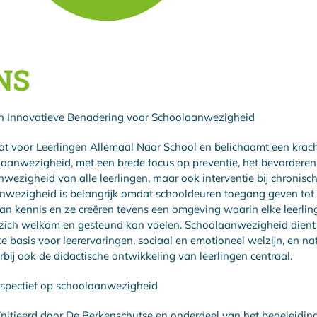
NS
n Innovatieve Benadering voor Schoolaanwezigheid
t voor Leerlingen Allemaal Naar School en belichaamt een kracht
aanwezigheid, met een brede focus op preventie, het bevordere
wezigheid van alle leerlingen, maar ook interventie bij chronisc
nwezigheid is belangrijk omdat schooldeuren toegang geven tot 
n kennis en ze creëren tevens een omgeving waarin elke leerlin
 zich welkom en gesteund kan voelen. Schoolaanwezigheid dient 
ke basis voor leerervaringen, sociaal en emotioneel welzijn, en nat
rbij ook de didactische ontwikkeling van leerlingen centraal.
rspectief op schoolaanwezigheid
nitieerd door De Berkenschutse en onderdeel van het begeleidi