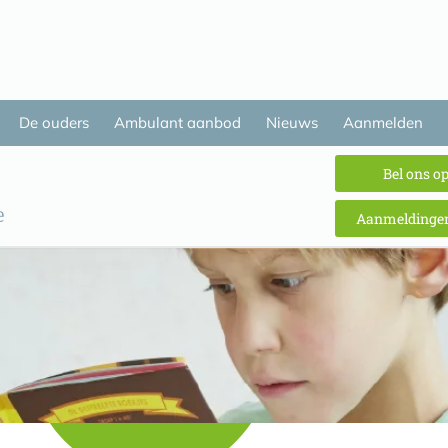
De ouders
Ambulant aanbod
Nieuws
Aanmelden
Bel ons o
Aanmeldingen