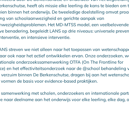
rkenschutse, heeft als missie elke leerling de kans te bieden om t
eien binnen het onderwijs. De tweeledige doelstelling omvat proa
ing van schoolaanwezigheid en gerichte aanpak van
nwezigheidsproblemen. Het MD-MTSS model, een veelbelovende
ve benadering, begeleidt LANS op drie niveaus: universele preven
nterventie, en intensieve interventie.
NS streven we niet alleen naar het toepassen van wetenschappe
aar ook naar het actief ontwikkelen ervan. Onze onderzoeken, 
nationale onderzoekssamenwerking OTFA (On The Frontline for
e) en het effectiviteitsonderzoek naar de @school behandeling 
 verzuim binnen De Berkenschutse, dragen bij aan het wetenscha
 vormen de basis voor evidence-based praktijken.
samenwerking met scholen, onderzoekers en internationale part
e naar deelname aan het onderwijs voor elke leerling, elke dag, o