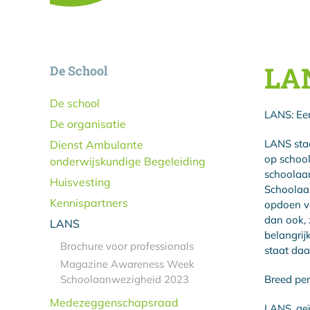
LA
De School
De school
LANS: Ee
De organisatie
LANS staa
Dienst Ambulante
op school
onderwijskundige Begeleiding
schoolaan
Huisvesting
Schoolaa
Kennispartners
opdoen va
dan ook,
LANS
belangrij
Brochure voor professionals
staat daa
Magazine Awareness Week
Schoolaanwezigheid 2023
Breed pe
Medezeggenschapsraad
LANS, geï