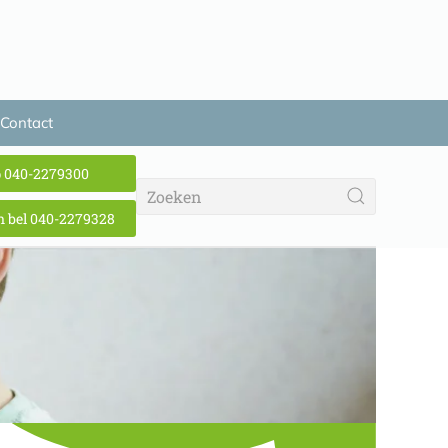
Contact
p 040-2279300
 bel 040-2279328