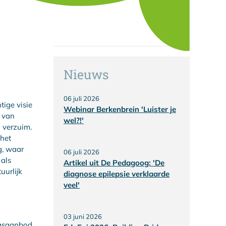
Nieuws
06 juli 2026
ige visie
Webinar Berkenbrein 'Luister je
n van
wel?!'
h verzuim.
het
g, waar
06 juli 2026
als
Artikel uit De Pedagoog: 'De
uurlijk
diagnose epilepsie verklaarde
veel'
03 juni 2026
ngsaanbod