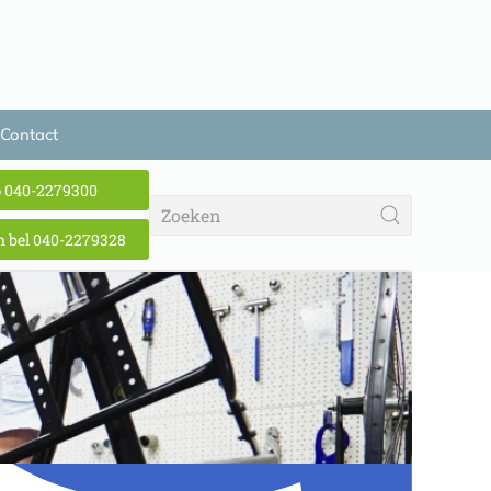
Contact
p 040-2279300
 bel 040-2279328