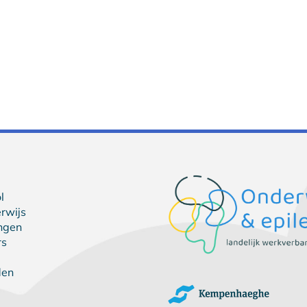
l
rwijs
ingen
rs
den