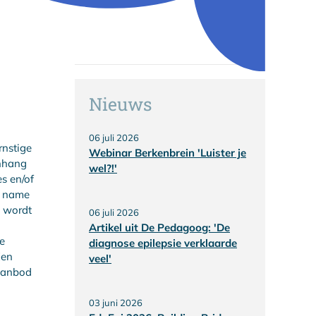
Nieuws
06 juli 2026
rnstige
Webinar Berkenbrein 'Luister je
enhang
wel?!'
es en/of
t name
j wordt
06 juli 2026
Artikel uit De Pedagoog: 'De
ie
diagnose epilepsie verklaarde
Een
veel'
saanbod
03 juni 2026