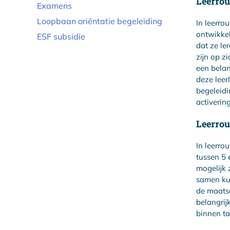
Leerrout
Examens
Loopbaan oriëntatie begeleiding
In leerro
ontwikkel
ESF subsidie
dat ze le
zijn op z
een belan
deze leer
begeleidi
activering
Leerrou
In leerro
tussen 5 
mogelijk 
samen ku
de maatsc
belangrij
binnen ta