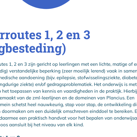
rroutes 1, 2 en 3
gbesteding)
tes 1, 2 en 3 zijn gericht op leerlingen met een lichte, matige of e
ig) verstandelijke beperking (zeer moeilijk lerend) vaak in sam
edische aandoening (bijv. epilepsie, stofwisselingsziekte, diabet
ngdurige ziekte) en/of gedragsproblematiek. Het onderwijs is me
p het toepassen van kennis en vaardigheden in de praktijk. Hierbi
emaakt van de zml-leerlijnen en de domeinen van Plancius. Een
domein schetst heel nauwkeurig, stap voor stap, de ontwikkeling d
n doormaken om een duidelijk omschreven einddoel te bereiken. 
is daarmee een praktisch handvat voor het bepalen van onderwij
oos aansluit bij het niveau van elk kind.