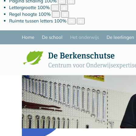
Pagina schaling
100
%
Lettergrootte
100
%
Regel hoogte
100
%
Ruimte tussen letters
100
%
Home
De school
Het onderwijs
De leerlingen