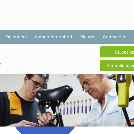
De ouders
Ambulant aanbod
Nieuws
Aanmelden
Bel ons o
Aanmeldingen