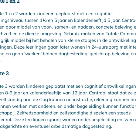
e 1 en 2
ute 1 en 2 worden kinderen geplaatst met een cognitief
ingsniveau tussen 1½ en 5 jaar en kalenderleeftijd 5 jaar. Centra
ren door middel van voor-, samen- en nadoen, concrete beleving e
ichzelf en de directe omgeving. Gebruik maken van Totale Commun
grijk middel bij het behalen van kleine stapjes in de ontwikkelin
lingen. Deze leerlingen gaan later wonen in 24-uurs zorg met int
ng en gaan ‘werken’ binnen dagbesteding, gericht op beleving en
.
te 3
ute 3 worden kinderen geplaatst met een cognitief ontwikkelings
en 8-9 jaar en kalenderleeftijd van 12 jaar. Centraal staat dat ze 
zelfstandig aan de slag kunnen na instructie, rekening kunnen h
nnen werken met anderen, en onder begeleiding kunnen function
happij. Zelfredzaamheid en zelfstandigheid spelen een steeds
ker rol. Deze leerlingen (gaan) wonen onder begeleiding en ‘werk
akgerichte en eventueel arbeidsmatige dagbesteding.