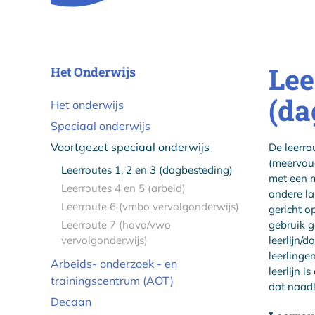
Lee
Het Onderwijs
(da
Het onderwijs
Speciaal onderwijs
Voortgezet speciaal onderwijs
De leerrou
(meervoud
Leerroutes 1, 2 en 3 (dagbesteding)
met een m
Leerroutes 4 en 5 (arbeid)
andere la
Leerroute 6 (vmbo vervolgonderwijs)
gericht o
Leerroute 7 (havo/vwo
gebruik g
vervolgonderwijs)
leerlijn/
leerlinge
Arbeids- onderzoek - en
leerlijn 
trainingscentrum (AOT)
dat naadl
Decaan