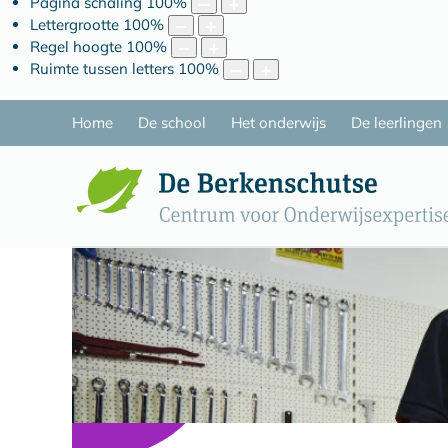
Pagina schaling
100
%
Lettergrootte
100
%
Regel hoogte
100
%
Ruimte tussen letters
100
%
Home
De school
Het onderwijs
De leerlingen