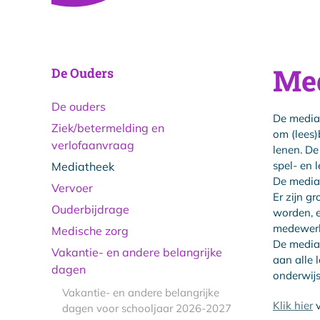
Me
De Ouders
De ouders
De mediat
Ziek/betermelding en
om (lees)
verlofaanvraag
lenen. De
spel- en 
Mediatheek
De mediat
Vervoer
Er zijn g
Ouderbijdrage
worden, e
medewerk
Medische zorg
De mediat
Vakantie- en andere belangrijke
aan alle 
dagen
onderwijs
Vakantie- en andere belangrijke
Klik hier
v
dagen voor schooljaar 2026-2027