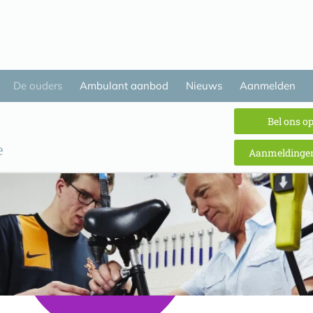
De ouders
Ambulant aanbod
Nieuws
Aanmelden
Bel ons o
Aanmeldingen