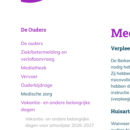
Med
De Ouders
De ouders
Verple
Ziek/betermelding en
verlofaanvraag
De Berken
nodig he
Mediatheek
Zij hebbe
Vervoer
risicovol
Ouderbijdrage
hebben de
instructi
Medische zorg
(verpleeg
Vakantie- en andere belangrijke
dagen
Huisart
Vakantie- en andere belangrijke
Wanneer e
dagen voor schooljaar 2026-2027
ouders hi