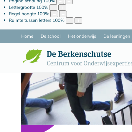
Pagina schaling
100
%
Lettergrootte
100
%
Regel hoogte
100
%
Ruimte tussen letters
100
%
Home
De school
Het onderwijs
De leerlingen