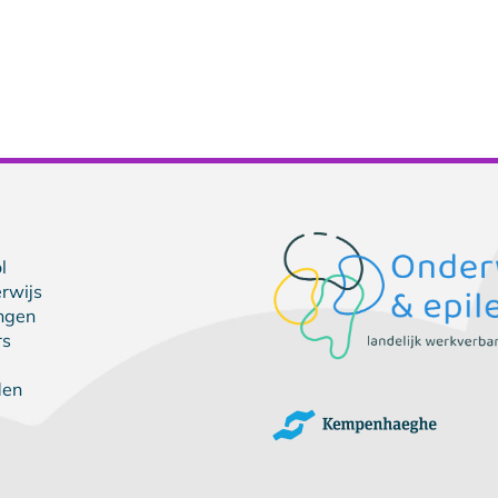
l
rwijs
ingen
rs
den