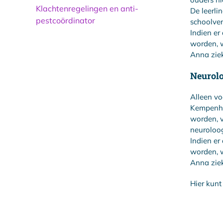
Klachtenregelingen en anti-
De leerli
pestcoördinator
schoolve
Indien er
worden, w
Anna ziek
Neurolo
Alleen vo
Kempenha
worden, v
neuroloo
Indien er
worden, w
Anna ziek
Hier kunt