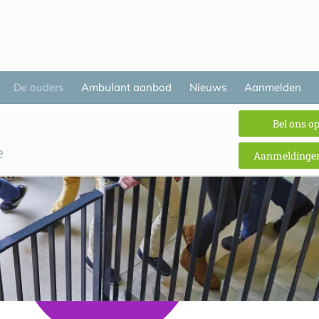
De ouders
Ambulant aanbod
Nieuws
Aanmelden
Bel ons o
Aanmeldingen