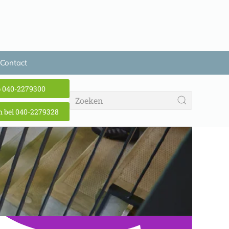
Contact
p 040-2279300
 bel 040-2279328