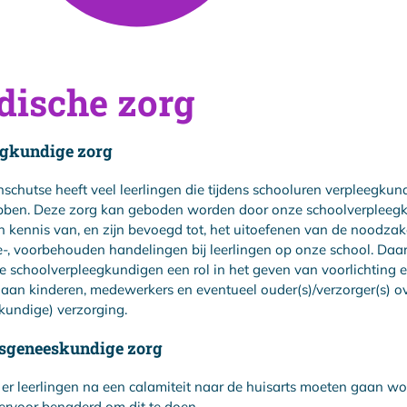
ische zorg
egkundige zorg
schutse heeft veel leerlingen die tijdens schooluren verpleegkun
bben. Deze zorg kan geboden worden door onze schoolverpleeg
n kennis van, en zijn bevoegd tot, het uitoefenen van de noodzake
le-, voorbehouden handelingen bij leerlingen op onze school. Daa
 schoolverpleegkundigen een rol in het geven van voorlichting 
e aan kinderen, medewerkers en eventueel ouder(s)/verzorger(s) o
kundige) verzorging.
sgeneeskundige zorg
r leerlingen na een calamiteit naar de huisarts moeten gaan w
ervoor benaderd om dit te doen.