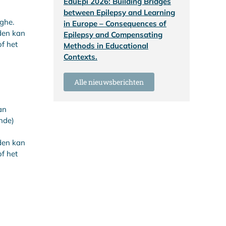
EduEpi 2026: Building Bridges
between Epilepsy and Learning
ghe.
in Europe – Consequences of
oden kan
Epilepsy and Compensating
f het
Methods in Educational
Contexts.
Alle nieuwsberichten
an
nde)
oden kan
f het