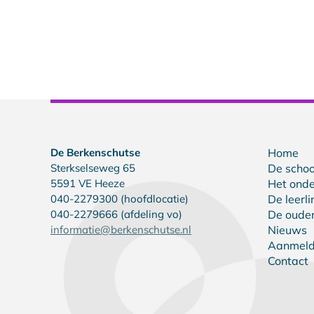
De Berkenschutse
Home
Sterkselseweg 65
De schoo
5591 VE Heeze
Het onde
040-2279300 (hoofdlocatie)
De leerl
040-2279666 (afdeling vo)
De oude
informatie@berkenschutse.nl
Nieuws
Aanmel
Contact