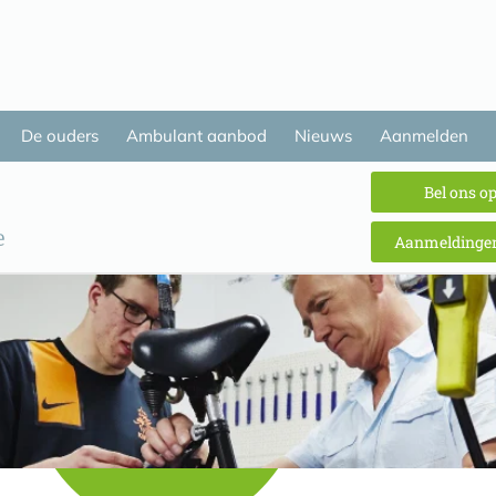
De ouders
Ambulant aanbod
Nieuws
Aanmelden
Bel ons o
Aanmeldingen