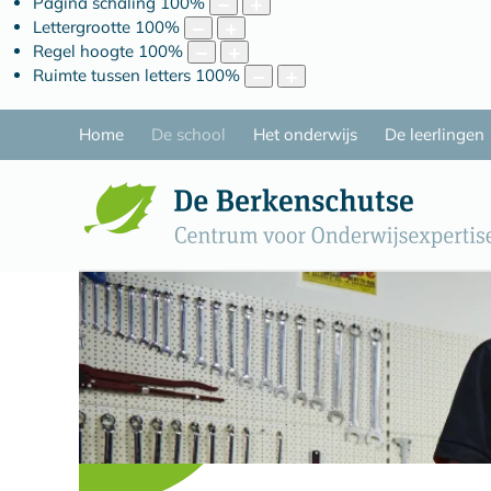
Pagina schaling
100
%
Lettergrootte
100
%
Regel hoogte
100
%
Ruimte tussen letters
100
%
Home
De school
Het onderwijs
De leerlingen