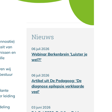
Nieuws
innoatie)
eit van
06 juli 2026
nissen en
Webinar Berkenbrein 'Luister je
lle
wel?!'
ven wij
bestuur
06 juli 2026
Artikel uit De Pedagoog: 'De
diagnose epilepsie verklaarde
lante
veel'
r leiding
deling
03 juni 2026