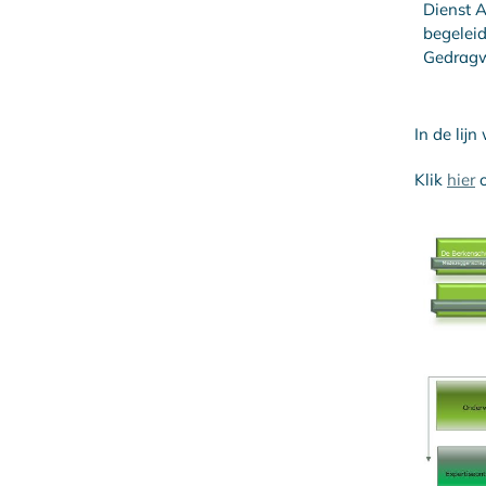
Dienst 
begelei
Gedragw
In de lij
Klik
hier
o