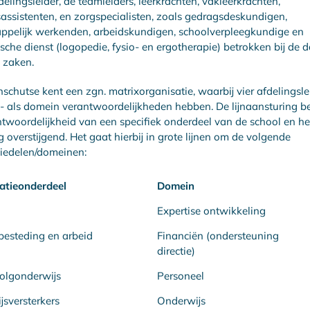
fdelingsleider, de teamleiders, leerkrachten, vakleerkrachten,
assistenten, en zorgspecialisten, zoals gedragsdeskundigen,
ppelijk werkenden, arbeidskundigen, schoolverpleegkundige en
che dienst (logopedie, fysio- en ergotherapie) betrokken bij de d
 zaken.
schutse kent een zgn. matrixorganisatie, waarbij vier afdelingsle
n- als domein verantwoordelijkheden hebben. De lijnaansturing be
twoordelijkheid van een specifiek onderdeel van de school en h
ng overstijgend. Het gaat hierbij in grote lijnen om de volgende
tiedelen/domeinen:
atieonderdeel
Domein
Expertise ontwikkeling
besteding en arbeid
Financiën (ondersteuning
directie)
olgonderwijs
Personeel
sversterkers
Onderwijs