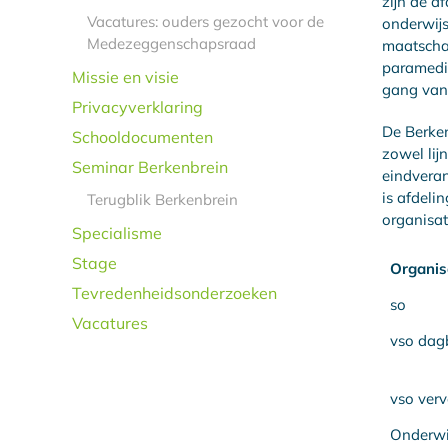
zijn de a
Vacatures: ouders gezocht voor de
onderwijs
Medezeggenschapsraad
maatscha
paramedis
Missie en visie
gang van
Privacyverklaring
De Berken
Schooldocumenten
zowel lij
Seminar Berkenbrein
eindveran
is afdeli
Terugblik Berkenbrein
organisa
Specialisme
Stage
Organis
Tevredenheidsonderzoeken
so
Vacatures
vso dag
vso verv
Onderwij