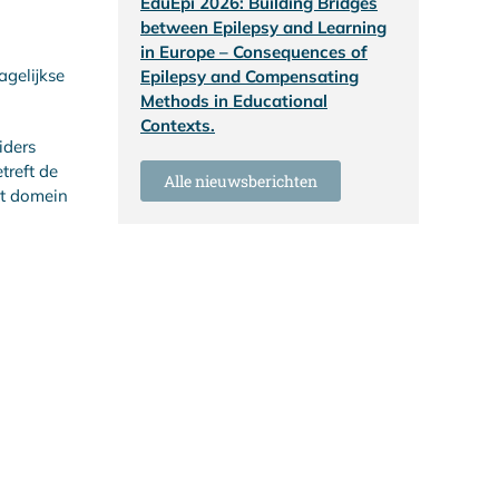
EduEpi 2026: Building Bridges
between Epilepsy and Learning
in Europe – Consequences of
agelijkse
Epilepsy and Compensating
Methods in Educational
Contexts.
iders
treft de
Alle nieuwsberichten
et domein