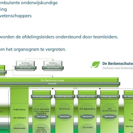
Ambulante onderwijskundige
ding
etenschappers
n worden de afdelingsleiders ondersteund door teamleiders.
m het organogram te vergroten.