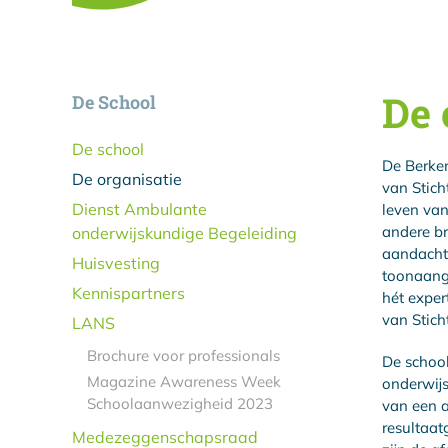
De 
De School
De school
De Berken
De organisatie
van Stic
Dienst Ambulante
leven van
andere br
onderwijskundige Begeleiding
aandacht:
Huisvesting
toonaange
Kennispartners
hét exper
van Stic
LANS
Brochure voor professionals
De school
Magazine Awareness Week
onderwijs
Schoolaanwezigheid 2023
van een a
resultaat
Medezeggenschapsraad