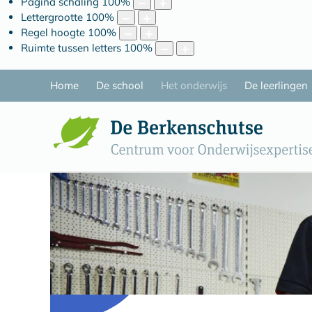
Pagina schaling
100
%
Lettergrootte
100
%
Regel hoogte
100
%
Ruimte tussen letters
100
%
Home
De school
Het onderwijs
De leerlingen