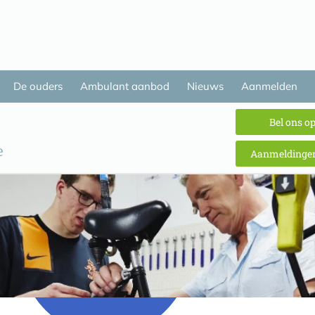
De ouders
Ambulant aanbod
Nieuws
Aanmelden
Bel ons o
Aanmeldingen