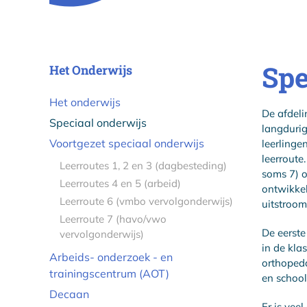
Spe
Het Onderwijs
Het onderwijs
De afdelin
Speciaal onderwijs
langdurig
Voortgezet speciaal onderwijs
leerlinge
leerroute
Leerroutes 1, 2 en 3 (dagbesteding)
soms 7) o
Leerroutes 4 en 5 (arbeid)
ontwikkel
Leerroute 6 (vmbo vervolgonderwijs)
uitstroom
Leerroute 7 (havo/vwo
De eerste
vervolgonderwijs)
in de kla
Arbeids- onderzoek - en
orthopeda
trainingscentrum (AOT)
en schoo
Decaan
Er is vee