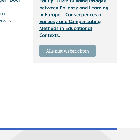
EduEpi 2026: Building Bridges
between Epilepsy and Learning
len
in Europe – Consequences of
rwijs.
Epilepsy and Compensating
Methods in Educational
Contexts.
Alle nieuwsberichten