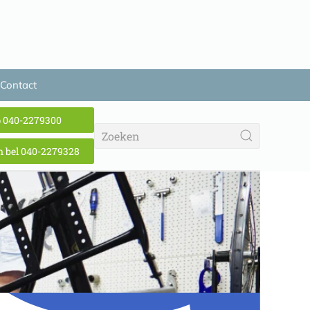
Contact
p 040-2279300
 bel 040-2279328