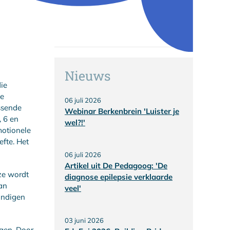
Nieuws
die
de
06 juli 2026
assende
Webinar Berkenbrein 'Luister je
, 6 en
wel?!'
motionele
fte. Het
06 juli 2026
Artikel uit De Pedagoog: 'De
eze wordt
diagnose epilepsie verklaarde
an
veel'
undigen
03 juni 2026
ngen. Door