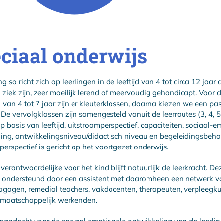
ciaal onderwijs
g so richt zich op leerlingen in de leeftijd van 4 tot circa 12 jaar 
 ziek zijn, zeer moeilijk lerend of meervoudig gehandicapt. Voor 
n van 4 tot 7 jaar zijn er kleuterklassen, daarna kiezen we een p
. De vervolgklassen zijn samengesteld vanuit de leerroutes (3, 4, 5
p basis van leeftijd, uitstroomperspectief, capaciteiten, sociaal-e
ing, ontwikkelingsniveau/didactisch niveau en begeleidingsbehoe
perspectief is gericht op het voortgezet onderwijs.
 verantwoordelijke voor het kind blijft natuurlijk de leerkracht. D
s ondersteund door een assistent met daaromheen een netwerk v
gogen, remedial teachers, vakdocenten, therapeuten, verpleegk
lmaatschappelijk werkenden.
l aandacht voor de sociaal emotionele ontwikkeling van de leerli