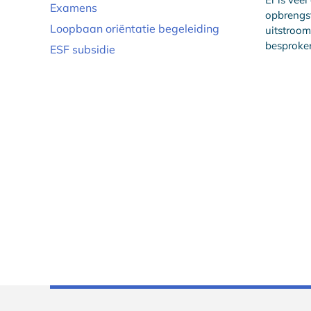
Examens
opbrengst
Loopbaan oriëntatie begeleiding
uitstroom
besproken
ESF subsidie